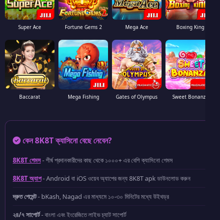
Super Ace
Fortune Gems 2
Mega Ace
Boxing King
Baccarat
Mega Fishing
Gates of Olympus
Sweet Bonanza
কেন 8K8T ক্যাসিনো বেছে নেবেন?
8K8T গেমস
- শীর্ষ প্রদানকারীদের কাছ থেকে ১০০০+ এর বেশি ক্যাসিনো গেমস
8K8T অ্যাপ
- Android বা iOS ওয়েব অ্যাপের জন্য 8K8T apk ডাউনলোড করুন
দ্রুত পেমেন্ট
- bKash, Nagad এর মাধ্যমে ১০-৩০ মিনিটের মধ্যে উইথড্র
২৪/৭ সাপোর্ট
- বাংলা এবং ইংরেজিতে লাইভ চ্যাট সাপোর্ট