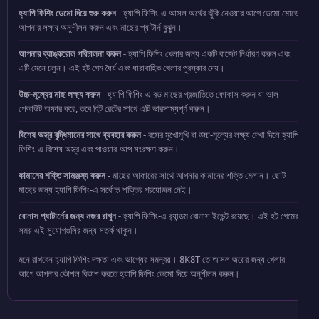
হ্যাপি ফিশিং ডেমো দিয়ে শুরু করুন
- হ্যাপি ফিশিং-এ আসল অর্থের ঝুঁকি নেওয়ার আগে ডেমো মোডে
আপনার লক্ষ্য অনুশীলন করুন এবং মাছের প্যাটার্ন বুঝুন।
আপনার ব্যাঙ্করোল পরিচালনা করুন
- হ্যাপি ফিশিং খেলার জন্য একটি বাজেট নির্ধারণ করুন এবং
এটি মেনে চলুন। এই হট গেম ধৈর্য এবং ধারাবাহিক খেলার পুরস্কার দেয়।
উচ্চ-মূল্যের মাছ লক্ষ্য করুন
- হ্যাপি ফিশিং-এ বড় মাছের প্রজাতিতে ফোকাস করুন যা ভাল
পেআউট অফার করে, তবে হিট রেটের সাথে এটি ভারসাম্যপূর্ণ করুন।
বিশেষ অস্ত্র বুদ্ধিমানের সাথে ব্যবহার করুন
- বসের মুখোমুখি বা উচ্চ-মূল্যের লক্ষ্য দেখা দিলে হ্যাপি
ফিশিং-এ বিশেষ অস্ত্র এবং পাওয়ার-আপ সংরক্ষণ করুন।
কামানের শক্তি সামঞ্জস্য করুন
- মাছের আকারের সাথে আপনার কামানের শক্তি মেলান। ছোট
মাছের জন্য হ্যাপি ফিশিং-এ সর্বোচ্চ শক্তির প্রয়োজন নেই।
বোনাস প্যাটার্নের জন্য নজর রাখুন
- হ্যাপি ফিশিং-এ র‍্যান্ডম বোনাস ইভেন্ট রয়েছে। এই হট গেমের
সময় এই সুযোগগুলির জন্য সতর্ক থাকুন।
মনে রাখবেন হ্যাপি ফিশিং দক্ষতা এবং ভাগ্যের সমন্বয়। 8K8T তে আসল জয়ের জন্য খেলার
আগে আপনার কৌশল বিকাশ করতে হ্যাপি ফিশিং ডেমো দিয়ে অনুশীলন করুন।