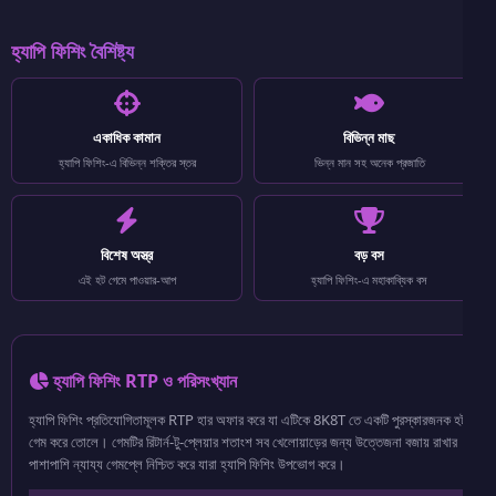
হ্যাপি ফিশিং বৈশিষ্ট্য
একাধিক কামান
বিভিন্ন মাছ
হ্যাপি ফিশিং-এ বিভিন্ন শক্তির স্তর
ভিন্ন মান সহ অনেক প্রজাতি
বিশেষ অস্ত্র
বড় বস
এই হট গেমে পাওয়ার-আপ
হ্যাপি ফিশিং-এ মহাকাব্যিক বস
হ্যাপি ফিশিং RTP ও পরিসংখ্যান
হ্যাপি ফিশিং প্রতিযোগিতামূলক RTP হার অফার করে যা এটিকে 8K8T তে একটি পুরস্কারজনক হট
গেম করে তোলে। গেমটির রিটার্ন-টু-প্লেয়ার শতাংশ সব খেলোয়াড়ের জন্য উত্তেজনা বজায় রাখার
পাশাপাশি ন্যায্য গেমপ্লে নিশ্চিত করে যারা হ্যাপি ফিশিং উপভোগ করে।