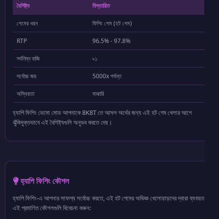
বৈশিষ্ট্য
বিস্তারিত
গেমের ধরন
ফিশিং গেম (হট গেম)
RTP
96.5% - 97.8%
সর্বনিম্ন বাজি
৳১
সর্বোচ্চ জয়
5000x পর্যন্ত
অস্থিরতা
মাঝারি
হ্যাপি ফিশিং ডেমো মোড আপনাকে 8K8T তে আসল অর্থের জন্য এই হট গেম খেলার আগে
ঝুঁকিমুক্তভাবে এই বৈশিষ্ট্যগুলি অনুভব করতে দেয়।
হ্যাপি ফিশিং কৌশল
হ্যাপি ফিশিং-এ আপনার সাফল্য সর্বোচ্চ করতে, এই হট গেমের অভিজ্ঞ খেলোয়াড়দের দ্বারা ব্যবহৃত
এই প্রমাণিত কৌশলগুলি বিবেচনা করুন: