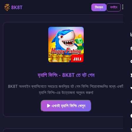
8K8T
নিবন্ধন
লগইন
হ্যাপি ফিশিং - 8K8T তে হট গেম
8K8T অনলাইন ক্যাসিনোতে সবচেয়ে জনপ্রিয় হট গেম ফিশিং শিরোনামগুলির মধ্যে একটি
হ্যাপি ফিশিং-এর উত্তেজনা অনুভব করুন!
এখনই হ্যাপি ফিশিং খেলুন