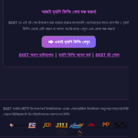
আজই হ্যাপি ফিশিং খেলা শুরু করুন!
8K8T তে এই হট গেম উপভোগ করা হাজার হাজার বাংলাদেশি খেলোয়াড়ের সাথে যোগ দিন। হ্যাপি
ফিশিং ডেমো চেষ্টা করুন বা আসল অর্থের জন্য খেলুন এবং জেতা শুরু করুন!
এখনই হ্যাপি ফিশিং খেলুন
8K8T অ্যাপ ডাউনলোড
|
হ্যাপি ফিশিং আসল অর্থ
|
8K8T হট গেমস
8K8T ক্যাসিনো
RTP বিশ্লেষণ
অর্থ উপার্জন
মাহজং ওয়েজ ২
সাবং
ম্যাজিক বিনস
মিডাস ফরচুন
প্রশ্নোত্তর
বৈশিষ্ট্য
গোল্ডেন জিনি
জ্যাকপট বিংগো
ট্রাইপ
কয়েন ল্যাম্প
মেগা ফিশিং