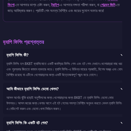
বিংগো
-তে আপনার ভাগ্য চেষ্টা করুন,
ট্রাইপ
-এ আপনার দক্ষতা পরীক্ষা করুন, বা
গোল্ডেন জিনি
-তে
জাদু আবিষ্কার করুন। প্রতিটি গেম অনন্য বৈশিষ্ট্য এবং জয়ের সুযোগ অফার করে!
হ্যাপি ফিশিং প্রশ্নোত্তর
হ্যাপি ফিশিং কী?
হ্যাপি ফিশিং হল 8K8T ক্যাসিনোতে একটি জনপ্রিয় ফিশিং গেম এবং হট গেম যেখানে খেলোয়াড়রা মাছ ধরতে
এবং পুরস্কার জিততে কামান ব্যবহার করে। হ্যাপি ফিশিং-এ বিভিন্ন মাছের প্রজাতি, বিশেষ অস্ত্র এবং বোনাস
বৈশিষ্ট্য রয়েছে যা এটিকে খেলোয়াড়দের জন্য একটি উত্তেজনাপূর্ণ পছন্দ করে তোলে।
আমি কীভাবে হ্যাপি ফিশিং ডেমো খেলব?
আসল অর্থের ঝুঁকি ছাড়াই অনুশীলনের জন্য খেলোয়াড়দের জন্য 8K8T তে হ্যাপি ফিশিং ডেমো মোড
উপলব্ধ। আসল জয়ের জন্য খেলার আগে এই হট গেমের সমস্ত বৈশিষ্ট্য অনুভব করতে কেবল হ্যাপি ফিশিং-
এ নেভিগেট করুন এবং ডেমো খেলা নির্বাচন করুন।
হ্যাপি ফিশিং কি একটি হট গেম?