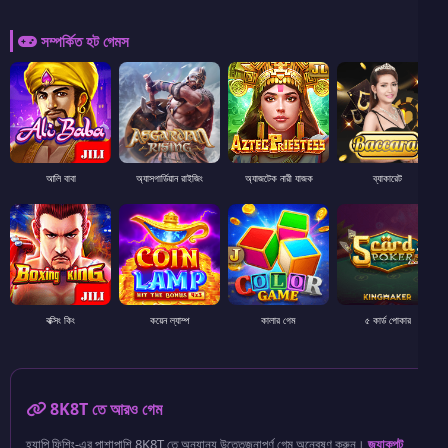
সম্পর্কিত হট গেমস
আলি বাবা
অ্যাসগার্ডিয়ান রাইজিং
অ্যাজটেক নারী যাজক
ব্যাকারেট
বক্সিং কিং
কয়েন ল্যাম্প
কালার গেম
৫ কার্ড পোকার
8K8T তে আরও গেম
হ্যাপি ফিশিং-এর পাশাপাশি 8K8T তে অন্যান্য উত্তেজনাপূর্ণ গেম অন্বেষণ করুন।
জ্যাকপট