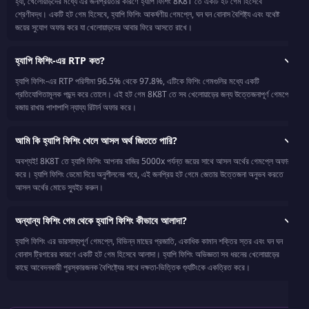
হ্যাঁ, খেলোয়াড়দের মধ্যে এর জনপ্রিয়তার কারণে হ্যাপি ফিশিং 8K8T তে একটি হট গেম হিসেবে
শ্রেণীবদ্ধ। একটি হট গেম হিসেবে, হ্যাপি ফিশিং আকর্ষণীয় গেমপ্লে, ঘন ঘন বোনাস বৈশিষ্ট্য এবং যথেষ্ট
জয়ের সুযোগ অফার করে যা খেলোয়াড়দের আবার ফিরে আসতে রাখে।
হ্যাপি ফিশিং-এর RTP কত?
হ্যাপি ফিশিং-এর RTP পরিসীমা 96.5% থেকে 97.8%, এটিকে ফিশিং গেমগুলির মধ্যে একটি
প্রতিযোগিতামূলক পছন্দ করে তোলে। এই হট গেম 8K8T তে সব খেলোয়াড়ের জন্য উত্তেজনাপূর্ণ গেমপ্লে
বজায় রাখার পাশাপাশি ন্যায্য রিটার্ন অফার করে।
আমি কি হ্যাপি ফিশিং খেলে আসল অর্থ জিততে পারি?
অবশ্যই! 8K8T তে হ্যাপি ফিশিং আপনার বাজির 5000x পর্যন্ত জয়ের সাথে আসল অর্থের গেমপ্লে অফার
করে। হ্যাপি ফিশিং ডেমো দিয়ে অনুশীলনের পরে, এই জনপ্রিয় হট গেমে জেতার উত্তেজনা অনুভব করতে
আসল অর্থের মোডে স্যুইচ করুন।
অন্যান্য ফিশিং গেম থেকে হ্যাপি ফিশিং কীভাবে আলাদা?
হ্যাপি ফিশিং এর ভারসাম্যপূর্ণ গেমপ্লে, বিভিন্ন মাছের প্রজাতি, একাধিক কামান শক্তির স্তর এবং ঘন ঘন
বোনাস ট্রিগারের কারণে একটি হট গেম হিসেবে আলাদা। হ্যাপি ফিশিং অভিজ্ঞতা সব ধরনের খেলোয়াড়ের
কাছে আবেদনকারী পুরস্কারজনক বৈশিষ্ট্যের সাথে দক্ষতা-ভিত্তিক শ্যুটিংকে একত্রিত করে।