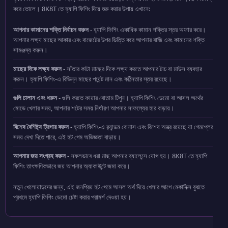
করে তোলে। 8K8T তে হ্যাপি ফিশিং দিয়ে শুরু করার উপায় এখানে:
আপনার কামানের শক্তি নির্বাচন করুন
- হ্যাপি ফিশিং একাধিক কামান শক্তির স্তর অফার করে।
আপনার লক্ষ্য মাছের আকার এবং বাজেটের উপর ভিত্তি করে আপনার বাজি এবং কামানের শক্তি
সামঞ্জস্য করুন।
মাছের দিকে লক্ষ্য করুন
- সাঁতার কাটা মাছের দিকে লক্ষ্য করতে আপনার টাচ বা মাউস ব্যবহার
করুন। হ্যাপি ফিশিং-এ বিভিন্ন মাছের পয়েন্ট মান এবং কঠিনতার স্তর রয়েছে।
গুলি চালান এবং ধরুন
- গুলি করতে ফায়ার বোতাম টিপুন। হ্যাপি ফিশিং ডেমো বা আসল অর্থের
মোডে খেলার সময়, আপনার শটের সময় নির্ধারণ আপনার সাফল্যের হার বাড়ায়।
বিশেষ বৈশিষ্ট্য ট্রিগার করুন
- হ্যাপি ফিশিং-এ র‍্যান্ডম বোনাস এবং বিশেষ অস্ত্র রয়েছে যা গেমপ্লের
সময় দেখা দিতে পারে, এই হট গেম অভিজ্ঞতা বাড়ায়।
আপনার জয় সংগ্রহ করুন
- সফলভাবে ধরা মাছ আপনার ব্যালেন্সে যোগ হয়। 8K8T তে হ্যাপি
ফিশিং তাৎক্ষণিকভাবে জয় আপনার অ্যাকাউন্টে জমা করে।
নতুন খেলোয়াড়দের জন্য, এই জনপ্রিয় হট গেমে আসল অর্থ দিয়ে খেলার আগে মেকানিক্স বুঝতে
প্রথমে হ্যাপি ফিশিং ডেমো চেষ্টা করার পরামর্শ দেওয়া হয়।