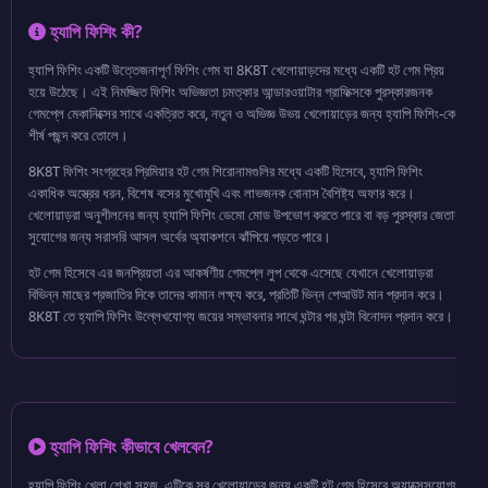
হ্যাপি ফিশিং কী?
হ্যাপি ফিশিং একটি উত্তেজনাপূর্ণ ফিশিং গেম যা 8K8T খেলোয়াড়দের মধ্যে একটি হট গেম প্রিয়
হয়ে উঠেছে। এই নিমজ্জিত ফিশিং অভিজ্ঞতা চমত্কার আন্ডারওয়াটার গ্রাফিক্সকে পুরস্কারজনক
গেমপ্লে মেকানিক্সের সাথে একত্রিত করে, নতুন ও অভিজ্ঞ উভয় খেলোয়াড়ের জন্য হ্যাপি ফিশিং-কে
শীর্ষ পছন্দ করে তোলে।
8K8T ফিশিং সংগ্রহের প্রিমিয়ার হট গেম শিরোনামগুলির মধ্যে একটি হিসেবে, হ্যাপি ফিশিং
একাধিক অস্ত্রের ধরন, বিশেষ বসের মুখোমুখি এবং লাভজনক বোনাস বৈশিষ্ট্য অফার করে।
খেলোয়াড়রা অনুশীলনের জন্য হ্যাপি ফিশিং ডেমো মোড উপভোগ করতে পারে বা বড় পুরস্কার জেতার
সুযোগের জন্য সরাসরি আসল অর্থের অ্যাকশনে ঝাঁপিয়ে পড়তে পারে।
হট গেম হিসেবে এর জনপ্রিয়তা এর আকর্ষণীয় গেমপ্লে লুপ থেকে এসেছে যেখানে খেলোয়াড়রা
বিভিন্ন মাছের প্রজাতির দিকে তাদের কামান লক্ষ্য করে, প্রতিটি ভিন্ন পেআউট মান প্রদান করে।
8K8T তে হ্যাপি ফিশিং উল্লেখযোগ্য জয়ের সম্ভাবনার সাথে ঘন্টার পর ঘন্টা বিনোদন প্রদান করে।
হ্যাপি ফিশিং কীভাবে খেলবেন?
হ্যাপি ফিশিং খেলা শেখা সহজ, এটিকে সব খেলোয়াড়ের জন্য একটি হট গেম হিসেবে অ্যাক্সেসযোগ্য