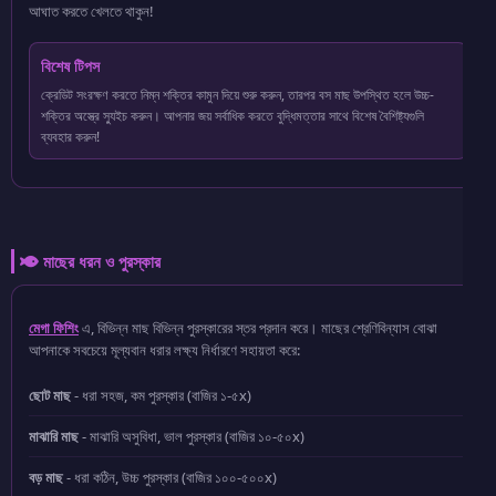
আঘাত করতে খেলতে থাকুন!
বিশেষ টিপস
ক্রেডিট সংরক্ষণ করতে নিম্ন শক্তির কামুন দিয়ে শুরু করুন, তারপর বস মাছ উপস্থিত হলে উচ্চ-
শক্তির অস্ত্রে স্যুইচ করুন। আপনার জয় সর্বাধিক করতে বুদ্ধিমত্তার সাথে বিশেষ বৈশিষ্ট্যগুলি
ব্যবহার করুন!
মাছের ধরন ও পুরস্কার
মেগা ফিশিং
এ, বিভিন্ন মাছ বিভিন্ন পুরস্কারের স্তর প্রদান করে। মাছের শ্রেণিবিন্যাস বোঝা
আপনাকে সবচেয়ে মূল্যবান ধরার লক্ষ্য নির্ধারণে সহায়তা করে:
ছোট মাছ
- ধরা সহজ, কম পুরস্কার (বাজির ১-৫x)
মাঝারি মাছ
- মাঝারি অসুবিধা, ভাল পুরস্কার (বাজির ১০-৫০x)
বড় মাছ
- ধরা কঠিন, উচ্চ পুরস্কার (বাজির ১০০-৫০০x)