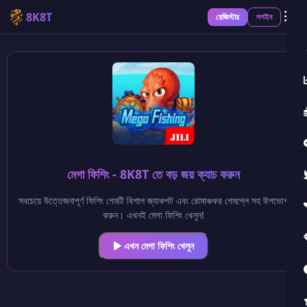
8K8T
রেজিস্টার
লগইন
মেগা ফিশিং - 8K8T তে বড় জয় ক্যাচ করুন
সবচেয়ে উত্তেজনাপূর্ণ ফিশিং গেমটি বিশাল জ্যাকপট এবং রোমাঞ্চকর গেমপ্লে সহ উপভোগ
করুন। এখনই মেগা ফিশিং খেলুন!
এখন মেগা ফিশিং খেলুন