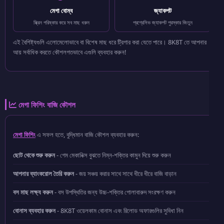
মেগা বোম্ব
জ্যাকপট
স্ক্রিন পরিষ্কার করে সব মাছ ধরুন
প্রগ্রেসিভ জ্যাকপট পুরস্কার জিতুন
এই বৈশিষ্ট্যগুলি এলোমেলোভাবে বা বিশেষ মাছ ধরে ট্রিগার করা যেতে পারে। 8K8T তে আপনার
আয় সর্বাধিক করতে কৌশলগতভাবে এগুলি ব্যবহার করুন!
মেগা ফিশিং বাজি কৌশল
মেগা ফিশিং
এ সফল হতে, বুদ্ধিমান বাজি কৌশল ব্যবহার করুন:
ছোট থেকে শুরু করুন
- গেম মেকানিক্স বুঝতে নিম্ন-শক্তির কামুন দিয়ে শুরু করুন
আপনার ব্যাংকরোল তৈরি করুন
- জয় সঞ্চয় করার সাথে সাথে ধীরে ধীরে বাজি বাড়ান
বস মাছ লক্ষ্য করুন
- বস উপস্থিতির জন্য উচ্চ-শক্তির গোলাবারুদ সংরক্ষণ করুন
বোনাস ব্যবহার করুন
- 8K8T ওয়েলকাম বোনাস এবং রিলোড অফারগুলির সুবিধা নিন