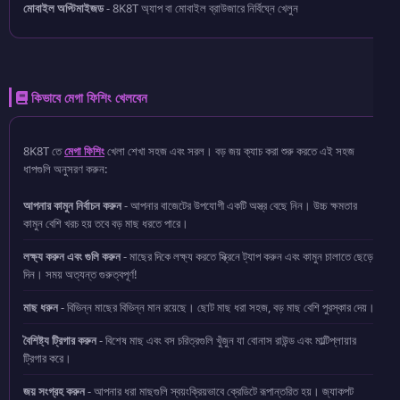
মোবাইল অপ্টিমাইজড
- 8K8T অ্যাপ বা মোবাইল ব্রাউজারে নির্বিঘ্নে খেলুন
কিভাবে মেগা ফিশিং খেলবেন
8K8T তে
মেগা ফিশিং
খেলা শেখা সহজ এবং সরল। বড় জয় ক্যাচ করা শুরু করতে এই সহজ
ধাপগুলি অনুসরণ করুন:
আপনার কামুন নির্বাচন করুন
- আপনার বাজেটের উপযোগী একটি অস্ত্র বেছে নিন। উচ্চ ক্ষমতার
কামুন বেশি খরচ হয় তবে বড় মাছ ধরতে পারে।
লক্ষ্য করুন এবং গুলি করুন
- মাছের দিকে লক্ষ্য করতে স্ক্রিনে ট্যাপ করুন এবং কামুন চালাতে ছেড়ে
দিন। সময় অত্যন্ত গুরুত্বপূর্ণ!
মাছ ধরুন
- বিভিন্ন মাছের বিভিন্ন মান রয়েছে। ছোট মাছ ধরা সহজ, বড় মাছ বেশি পুরস্কার দেয়।
বৈশিষ্ট্য ট্রিগার করুন
- বিশেষ মাছ এবং বস চরিত্রগুলি খুঁজুন যা বোনাস রাউন্ড এবং মাল্টিপ্লায়ার
ট্রিগার করে।
জয় সংগ্রহ করুন
- আপনার ধরা মাছগুলি স্বয়ংক্রিয়ভাবে ক্রেডিটে রূপান্তরিত হয়। জ্যাকপট