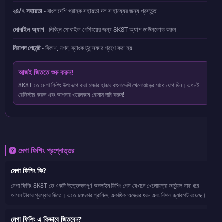
২৪/৭ সহায়তা
- বাংলাদেশি গ্রাহক সহায়তা দল সাহায্যের জন্য প্রস্তুত
মোবাইল অ্যাপ
- নির্বিঘ্ন মোবাইল গেমিংয়ের জন্য 8K8T অ্যাপ ডাউনলোড করুন
নিরাপদ পেমেন্ট
- বিকাশ, নগদ, ব্যাংক ট্রান্সফার গ্রহণ করা হয়
আজই জিততে শুরু করুন!
8K8T তে মেগা ফিশিং উপভোগ করা হাজার হাজার বাংলাদেশি খেলোয়াড়ের সাথে যোগ দিন। এখনই
রেজিস্টার করুন এবং আপনার ওয়েলকাম বোনাস দাবি করুন!
মেগা ফিশিং প্রশ্নোত্তর
মেগা ফিশিং কি?
মেগা ফিশিং 8K8T তে একটি উত্তেজনাপূর্ণ অনলাইন ফিশিং গেম যেখানে খেলোয়াড়রা ভার্চুয়াল মাছ ধরে
আসল টাকার পুরস্কার জিতে। এতে চমৎকার গ্রাফিক্স, একাধিক অস্ত্রের ধরন এবং বিশাল জ্যাকপট রয়েছে।
মেগা ফিশিং এ কিভাবে জিতবেন?