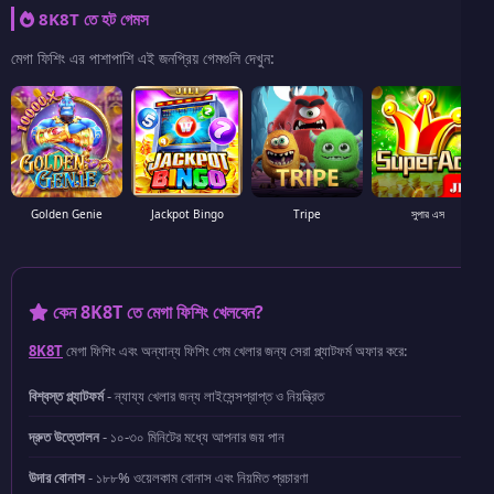
8K8T তে হট গেমস
মেগা ফিশিং এর পাশাপাশি এই জনপ্রিয় গেমগুলি দেখুন:
Golden Genie
Jackpot Bingo
Tripe
সুপার এস
কেন 8K8T তে মেগা ফিশিং খেলবেন?
8K8T
মেগা ফিশিং এবং অন্যান্য ফিশিং গেম খেলার জন্য সেরা প্ল্যাটফর্ম অফার করে:
বিশ্বস্ত প্ল্যাটফর্ম
- ন্যায্য খেলার জন্য লাইসেন্সপ্রাপ্ত ও নিয়ন্ত্রিত
দ্রুত উত্তোলন
- ১০-৩০ মিনিটের মধ্যে আপনার জয় পান
উদার বোনাস
- ১৮৮% ওয়েলকাম বোনাস এবং নিয়মিত প্রচারণা