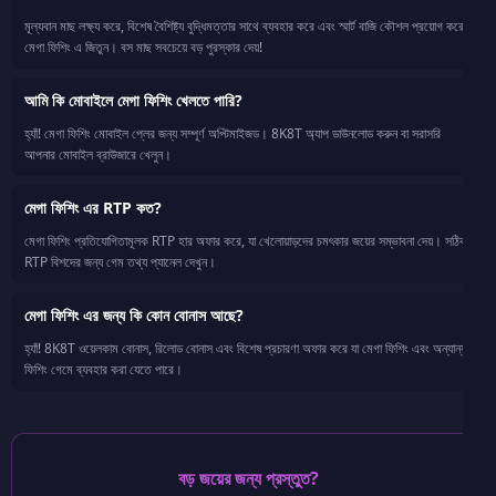
মূল্যবান মাছ লক্ষ্য করে, বিশেষ বৈশিষ্ট্য বুদ্ধিমত্তার সাথে ব্যবহার করে এবং স্মার্ট বাজি কৌশল প্রয়োগ করে
মেগা ফিশিং এ জিতুন। বস মাছ সবচেয়ে বড় পুরস্কার দেয়!
আমি কি মোবাইলে মেগা ফিশিং খেলতে পারি?
হ্যাঁ! মেগা ফিশিং মোবাইল প্লের জন্য সম্পূর্ণ অপ্টিমাইজড। 8K8T অ্যাপ ডাউনলোড করুন বা সরাসরি
আপনার মোবাইল ব্রাউজারে খেলুন।
মেগা ফিশিং এর RTP কত?
মেগা ফিশিং প্রতিযোগিতামূলক RTP হার অফার করে, যা খেলোয়াড়দের চমৎকার জয়ের সম্ভাবনা দেয়। সঠিক
RTP বিশদের জন্য গেম তথ্য প্যানেল দেখুন।
মেগা ফিশিং এর জন্য কি কোন বোনাস আছে?
হ্যাঁ! 8K8T ওয়েলকাম বোনাস, রিলোড বোনাস এবং বিশেষ প্রচারণা অফার করে যা মেগা ফিশিং এবং অন্যান্য
ফিশিং গেমে ব্যবহার করা যেতে পারে।
বড় জয়ের জন্য প্রস্তুত?