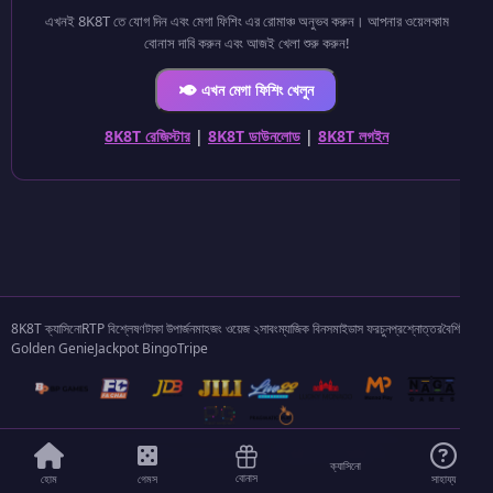
এখনই 8K8T তে যোগ দিন এবং মেগা ফিশিং এর রোমাঞ্চ অনুভব করুন। আপনার ওয়েলকাম
বোনাস দাবি করুন এবং আজই খেলা শুরু করুন!
এখন মেগা ফিশিং খেলুন
8K8T রেজিস্টার
|
8K8T ডাউনলোড
|
8K8T লগইন
8K8T ক্যাসিনো
RTP বিশ্লেষণ
টাকা উপার্জন
মাহজং ওয়েজ ২
সাবং
ম্যাজিক বিনস
মাইডাস ফরচুন
প্রশ্নোত্তর
বৈশিষ্ট্য
Golden Genie
Jackpot Bingo
Tripe
casino
২০২৫ 8K8T. সর্বস্বত্ব সংরক্ষিত। |
8K8T অ্যাপ ক্যাসিনো
ক্যাসিনো
বোনাস
হোম
গেমস
সাহায্য