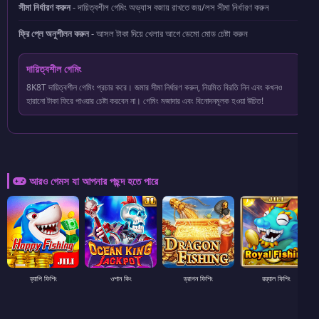
সীমা নির্ধারণ করুন
- দায়িত্বশীল গেমিং অভ্যাস বজায় রাখতে জয়/লস সীমা নির্ধারণ করুন
ফ্রি প্লে অনুশীলন করুন
- আসল টাকা দিয়ে খেলার আগে ডেমো মোড চেষ্টা করুন
দায়িত্বশীল গেমিং
8K8T দায়িত্বশীল গেমিং প্রচার করে। জমার সীমা নির্ধারণ করুন, নিয়মিত বিরতি নিন এবং কখনও
হারানো টাকা ফিরে পাওয়ার চেষ্টা করবেন না। গেমিং মজাদার এবং বিনোদনমূলক হওয়া উচিত!
আরও গেমস যা আপনার পছন্দ হতে পারে
হ্যাপি ফিশিং
ওশান কিং
ড্রাগন ফিশিং
রয়্যাল ফিশিং