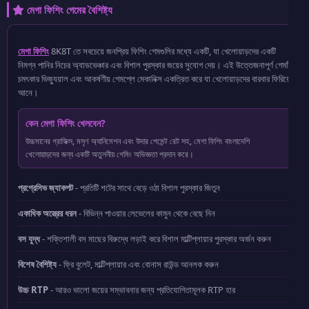
মেগা ফিশিং গেমের বৈশিষ্ট্য
মেগা ফিশিং
8K8T তে সবচেয়ে জনপ্রিয় ফিশিং গেমগুলির মধ্যে একটি, যা খেলোয়াড়দের একটি
নিমগ্ন পানির নিচের অ্যাডভেঞ্চার এবং বিশাল পুরস্কার জয়ের সুযোগ দেয়। এই উত্তেজনাপূর্ণ গেমটি
চমৎকার ভিজ্যুয়াল এবং আকর্ষণীয় গেমপ্লে মেকানিক্স একত্রিত করে যা খেলোয়াড়দের বারবার ফিরিয়ে
আনে।
কেন মেগা ফিশিং খেলবেন?
উচ্চমানের গ্রাফিক্স, মসৃণ অ্যানিমেশন এবং উদার পেমেন্ট রেট সহ, মেগা ফিশিং বাংলাদেশি
খেলোয়াড়দের জন্য একটি অতুলনীয় গেমিং অভিজ্ঞতা প্রদান করে।
প্রগ্রেসিভ জ্যাকপট
- প্রতিটি শটের সাথে বেড়ে ওঠা বিশাল পুরস্কার জিতুন
একাধিক অস্ত্রের ধরন
- বিভিন্ন পাওয়ার লেভেলের কামুন থেকে বেছে নিন
বস যুদ্ধ
- শক্তিশালী বস মাছের বিরুদ্ধে লড়াই করে বিশাল মাল্টিপ্লায়ার পুরস্কার অর্জন করুন
বিশেষ বৈশিষ্ট্য
- ফ্রি বুলেট, মাল্টিপ্লায়ার এবং বোনাস রাউন্ড আনলক করুন
উচ্চ RTP
- আরও ভালো জয়ের সম্ভাবনার জন্য প্রতিযোগিতামূলক RTP হার