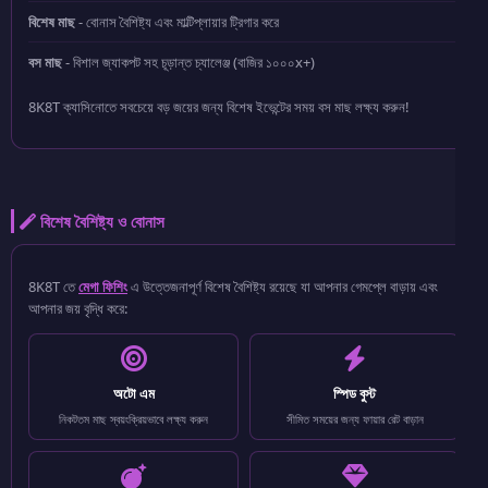
বিশেষ মাছ
- বোনাস বৈশিষ্ট্য এবং মাল্টিপ্লায়ার ট্রিগার করে
বস মাছ
- বিশাল জ্যাকপট সহ চূড়ান্ত চ্যালেঞ্জ (বাজির ১০০০x+)
8K8T ক্যাসিনোতে সবচেয়ে বড় জয়ের জন্য বিশেষ ইভেন্টের সময় বস মাছ লক্ষ্য করুন!
বিশেষ বৈশিষ্ট্য ও বোনাস
8K8T তে
মেগা ফিশিং
এ উত্তেজনাপূর্ণ বিশেষ বৈশিষ্ট্য রয়েছে যা আপনার গেমপ্লে বাড়ায় এবং
আপনার জয় বৃদ্ধি করে:
অটো এম
স্পিড বুস্ট
নিকটতম মাছ স্বয়ংক্রিয়ভাবে লক্ষ্য করুন
সীমিত সময়ের জন্য ফায়ার রেট বাড়ান