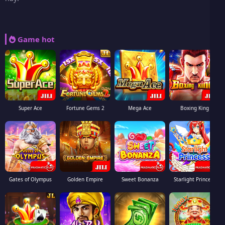
Game hot
Super Ace
Fortune Gems 2
Mega Ace
Boxing King
Gates of Olympus
Golden Empire
Sweet Bonanza
Starlight Princess