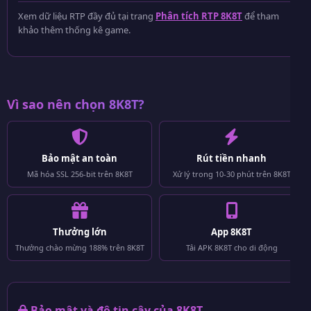
Xem dữ liệu RTP đầy đủ tại trang
Phân tích RTP 8K8T
để tham
khảo thêm thống kê game.
Vì sao nên chọn 8K8T?
Bảo mật an toàn
Rút tiền nhanh
Mã hóa SSL 256-bit trên 8K8T
Xử lý trong 10-30 phút trên 8K8T
Thưởng lớn
App 8K8T
Thưởng chào mừng 188% trên 8K8T
Tải APK 8K8T cho di động
Bảo mật và độ tin cậy của 8K8T